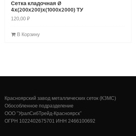
Сетка кладочная Ø
4х(200х200)х(1000х2000) ТУ
120,00
₽
В Корзину
Красноярский завод металлических сеток (КЗМС)
Обособленное подразделение
ООО "УралСибТрейд-Красноярск"
ОГРН 1022402675701 ИНН 2466100692