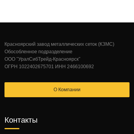
Красноярский завод металлических сеток (КЗМС)
Обособленное подразделение
ООО "УралСибТрейд-Красноярск"
ОГРН 1022402675701 ИНН 2466100692
О Компании
Контакты