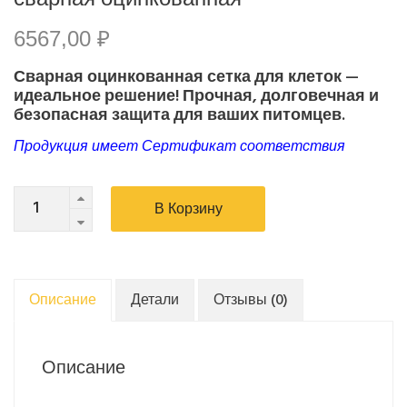
сварная оцинкованная
6567,00
₽
Сварная оцинкованная сетка для клеток —
идеальное решение! Прочная, долговечная и
безопасная защита для ваших питомцев.
Продукция имеет Сертификат соответствия
Сетка
В Корзину
для
клеток
Ø
1,2
Описание
Детали
Отзывы (0)
ячейка
12,5х12,5,
размер
Описание
сетки
1х15