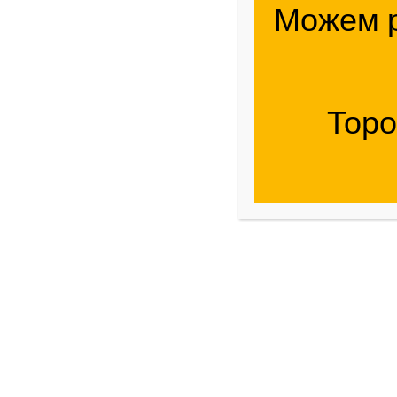
Можем р
Рулонная (дорожная) арматурная
сетка
Сетка для габионов
Торо
Комплектующие
Сварочная проволока и электроды
Акции % Распродажа
Строительные
Калькуляторы. Точно,
За 1-2 Минуты,
Бесплатно И Всегда
Под Рукой
07.05.2026