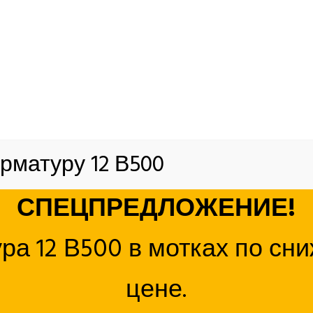
дочная важная составляющая строения стен из кирпича, фу
вается с помощью сварки или связки металлических прутков
ные ячейки в виде квадратов или прямоугольников нужног
змером ячеек от 50 до 400 мм.
ный размер сеток выпускаемых нашим заводом: ширина 240
 соответствии с ГОСТ, так и по собственному ТУ. Размер се
используется для усиления несущих и обычных элементов с
рматуру 12 В500
СПЕЦПРЕДЛОЖЕНИЕ!
ра 12 В500 в мотках по сн
цене.