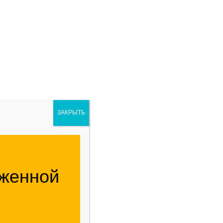
ндаментов и железобетонных конструкций. Сетка
 диаметром от 2.5 до 5 мм. На выходе получаются
о размера. КЗМС выпускает сварные металлические
0 мм, длина 12 метров. Мы изготавливаем сетки как
тки напрямую влияет на её назначение. Данный
троительства.
ЗАКРЫТЬ
иженной