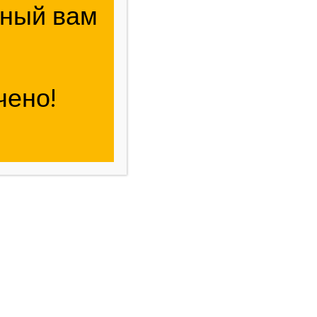
жный вам
чено!