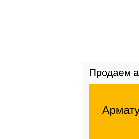
Сетка кладочная
Сетка кла
Сетка плетеная рабица
изготавли
своеобраз
Сетка сварная оцинкованная
сетки с ра
Сетка штукатурная и ЦПВС
Максималь
в строгом
материал 
Арматурные сетки и каркасы
Продаем а
Каркас для буронабивных
свай
Пространственные
арматурные каркасы
Армату
Арматурные сетки
Каркас Змейка