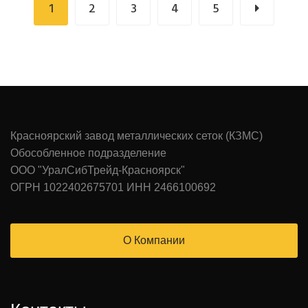
1
2
3
4
5
Красноярский завод металлических сеток (КЗМС)
Обособленное подразделение
ООО "УралСибТрейд-Красноярск"
ОГРН 1022402675701 ИНН 2466100692
О Компании